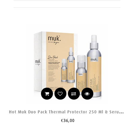
H
Ot Muk Duo Pack Thermal Protector 250 Ml & Serum 100 Ml
€36,00