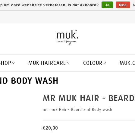
op om onze website te verbeteren. Is dat akkoord?
Ja
Nee
M
SHOP
MUK HAIRCARE
COLOUR
MUK.
ND BODY WASH
MR MUK HAIR - BEAR
mr muk Hair - Beard and Body wash
€20,00