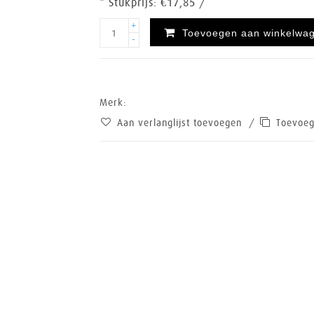
* Stukprijs: €17,85 /
+
Toevoegen aan winkelwa
-
Merk:
Aan verlanglijst toevoegen
/
Toevoeg