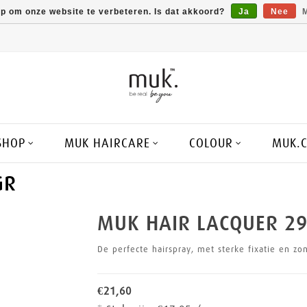
op om onze website te verbeteren. Is dat akkoord?
Ja
Nee
M
SHOP
MUK HAIRCARE
COLOUR
MUK.
GR
MUK HAIR LACQUER 29
De perfecte hairspray, met sterke fixatie en zon
€21,60