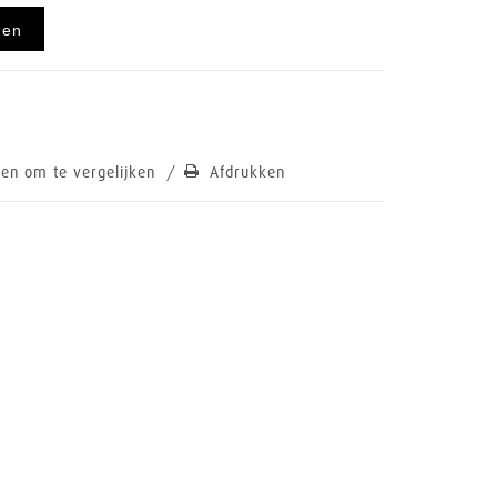
gen
en om te vergelijken
/
Afdrukken