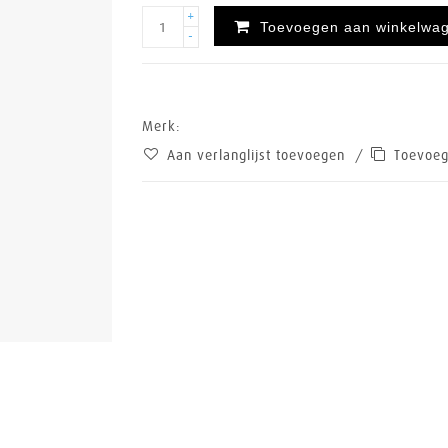
+
Toevoegen aan winkelwa
-
Merk:
Aan verlanglijst toevoegen
/
Toevoeg