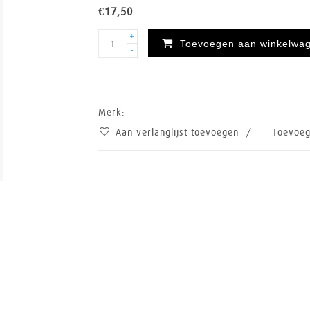
€17,50
+
Toevoegen aan winkelwa
-
Merk:
Aan verlanglijst toevoegen
/
Toevoeg