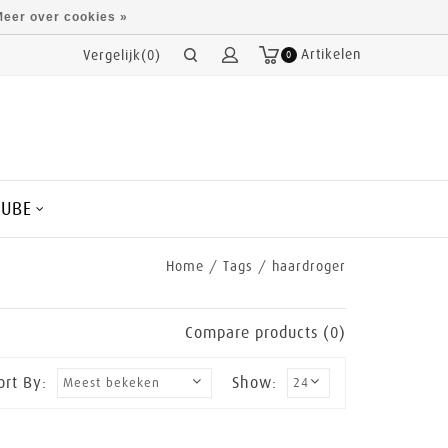
eer over cookies »
Artikelen
Vergelijk(0)
0
CUBE
Home
/
Tags
/
haardroger
Compare products (0)
ort By:
Show: