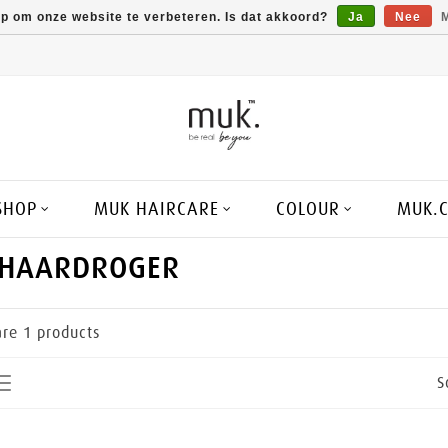
op om onze website te verbeteren. Is dat akkoord?
Ja
Nee
M
SHOP
MUK HAIRCARE
COLOUR
MUK.
 HAARDROGER
are
1
products
S