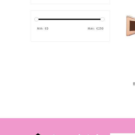
Min: €
0
Max: €
250